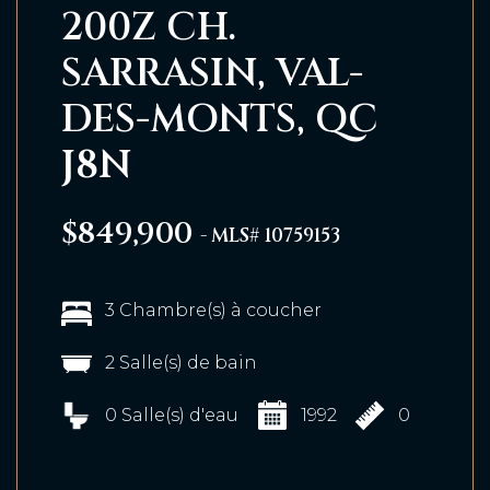
200Z CH.
SARRASIN, VAL-
DES-MONTS, QC
J8N
$849,900
- MLS# 10759153
3 Chambre(s) à coucher
2 Salle(s) de bain
0 Salle(s) d'eau
1992
0