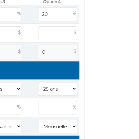
n 3
Option 4
%
%
$
$
$
$
%
%