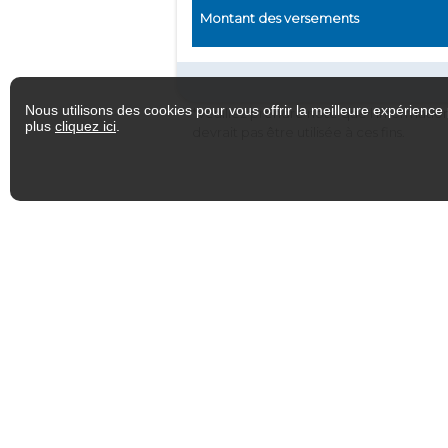
Montant des versements
Nous utilisons des cookies pour vous offrir la meilleure expérience 
*Veuillez prendre note que l'information
plus
cliquez ici
.
devrait pas être utilisée à ces fins.