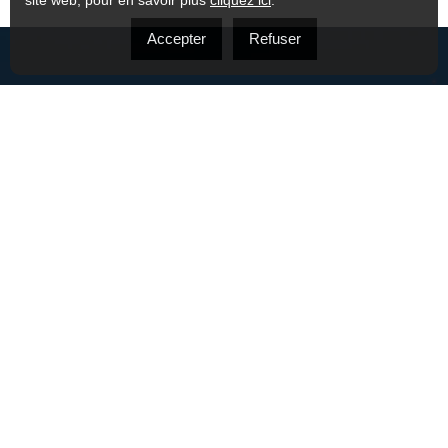
site web, pour en savoir plus
cliquez ici
.
Accepter
Refuser
À PROPOS
NOS PROPRIÉTÉS
ACHETEURS
VENDEURS
TÉMOIGNAGES
FAQ
CONTACT
POLITIQUE DE CONFIDENTIALITÉ