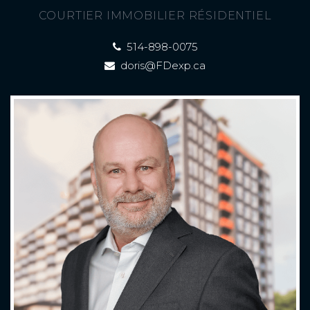
COURTIER IMMOBILIER RÉSIDENTIEL
514-898-0075
doris@FDexp.ca
À PROPOS