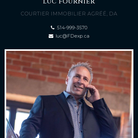
LUC FOURNIER
COURTIER IMMOBILIER AGRÉÉ, DA
514-999-3570
luc@FDexp.ca
À PROPOS