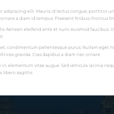
adipiscing elit. Mauris id lectus congue, porttitor urn
ornare a diam id tempus. Praesent finibus rhoncus fin
is. Aenean eleifend ante et nunc euismod faucibus. Ut
t.
amet, condimentum pellentesque purus. Nullam eget nibh
ltrices gravida. Cras dapibus a diam nec ornare.
 in, elementum vitae augue. Sed vehicula lacinia neq
s libero sagittis.