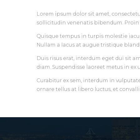
Lorem ipsum dolor sit amet, consectetur 
sollicitudin venenatis bibendum. Proin 
Quisque tempus in turpis molestie iacul
Nullam a lacus at augue tristique blandi
Duis risus erat, interdum eget dui sit 
diam. Suspendisse laoreet metus in ex u
Curabitur ex sem, interdum in vulputate
ornare tellus at libero luctus, et convalli